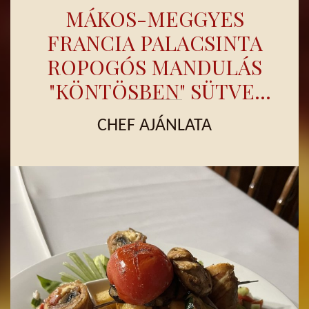
MÁKOS-MEGGYES
FRANCIA PALACSINTA
ROPOGÓS MANDULÁS
"KÖNTÖSBEN" SÜTVE,
MARCIPÁNOS
CHEF AJÁNLATA
MADÁRTEJBEN
"FÜRÖSZTVE"