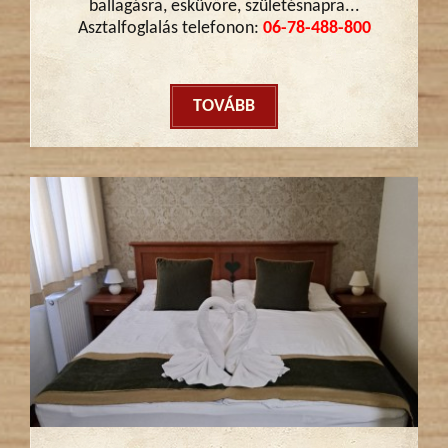
ballagásra, esküvőre, születésnapra...
Asztalfoglalás telefonon:
06-78-488-800
TOVÁBB