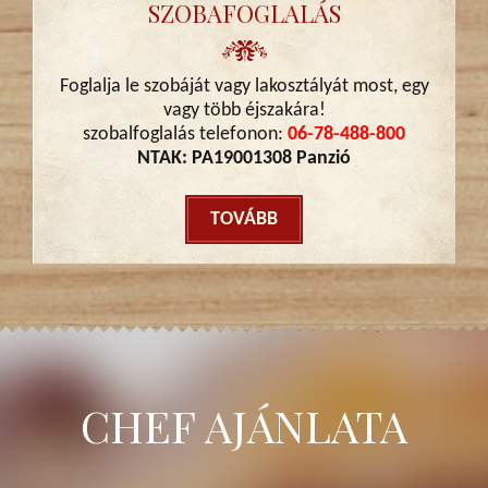
SZOBAFOGLALÁS
Foglalja le szobáját vagy lakosztályát most, egy
vagy több éjszakára!
szobalfoglalás telefonon:
06-78-488-800
NTAK: PA19001308 Panzió
TOVÁBB
CHEF AJÁNLATA