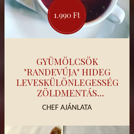
TARTÁRRAL, BAKONYI
RAGUVAL)
1.990 Ft
GYÜMÖLCSÖK
"RANDEVÚJA" HIDEG
LEVESKÜLÖNLEGESSÉG,
ZÖLDMENTÁS
CITROMFAGYIVAL
CHEF AJÁNLATA