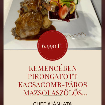
6.990 Ft
KEMENCÉBEN
PIRONGATOTT
KACSACOMB-PÁROS
MAZSOLASZŐLŐS
PECSENYELÉVEL, VAJAS
CHEF AJÁNLATA