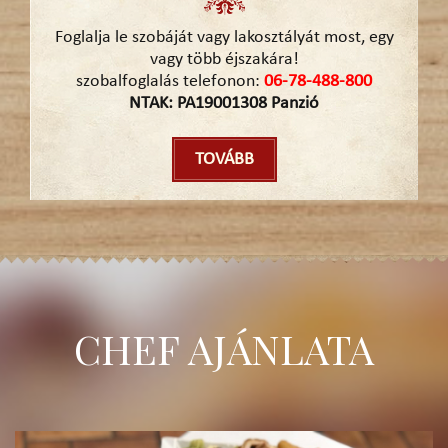
Foglalja le szobáját vagy lakosztályát most, egy
vagy több éjszakára!
szobalfoglalás telefonon:
06-78-488-800
NTAK: PA19001308 Panzió
TOVÁBB
CHEF AJÁNLATA