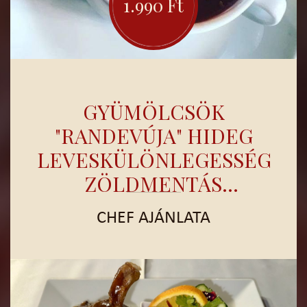
RAGUVAL)
1.990 Ft
GYÜMÖLCSÖK
"RANDEVÚJA" HIDEG
LEVESKÜLÖNLEGESSÉG,
ZÖLDMENTÁS
CITROMFAGYIVAL
CHEF AJÁNLATA