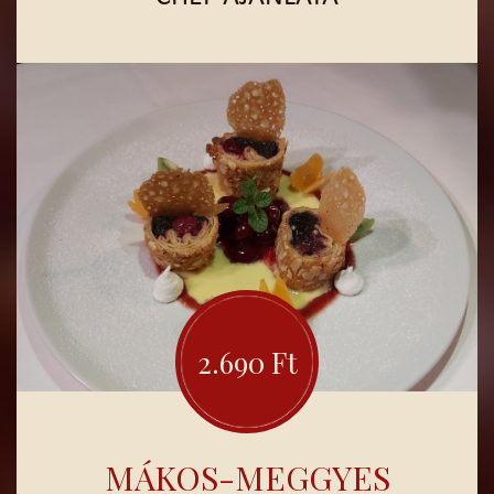
MOGYORÓHAGYMÁS
PETREZSELYMES
TÖRTBURGONYÁVAL,
ALMÁS MÉZES
PÁNDIMEGGYES
VÖRÖSBOROS PÁROLT
LILAKÁPOSZTÁVAL
2.690 Ft
MÁKOS-MEGGYES