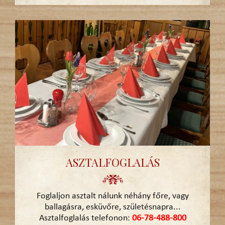
ASZTALFOGLALÁS
Foglaljon asztalt nálunk néhány főre, vagy
ballagásra, esküvőre, születésnapra...
Asztalfoglalás telefonon:
06-78-488-800