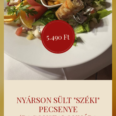
5.490 Ft
NYÁRSON SÜLT "SZÉKI"
PECSENYE