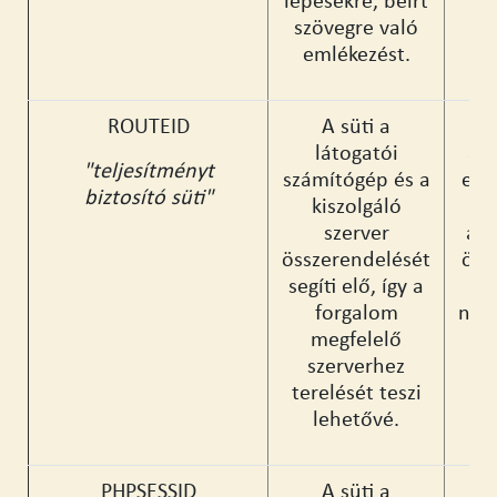
lépésekre, beírt
szövegre való
emlékezést.
ROUTEID
A süti a
látogatói
az
"teljesítményt
számítógép és a
egy
biztosító süti"
kiszolgáló
szerver
ad
összerendelését
öss
segíti elő, így a
forgalom
név
megfelelő
gy
szerverhez
terelését teszi
lehetővé.
PHPSESSID
A süti a