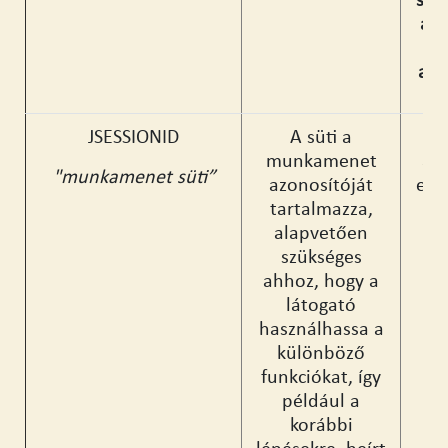
sze
ad
azo
JSESSIONID
A süti a
munkamenet
az
"munkamenet süti”
azonosítóját
egy
tartalmazza,
alapvetően
szükséges
ahhoz, hogy a
látogató
használhassa a
különböző
funkciókat, így
például a
korábbi