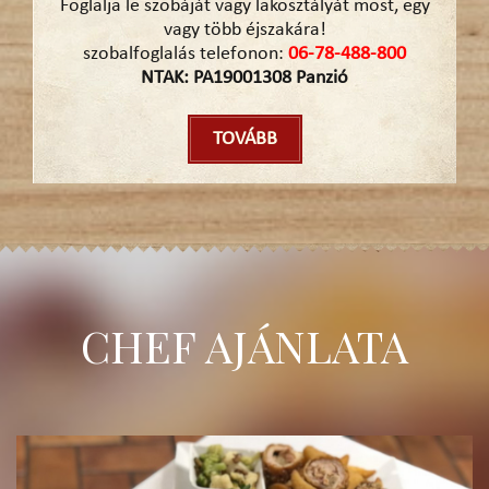
Foglalja le szobáját vagy lakosztályát most, egy
vagy több éjszakára!
szobalfoglalás telefonon:
06-78-488-800
NTAK: PA19001308 Panzió
TOVÁBB
CHEF AJÁNLATA