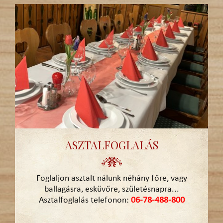
ASZTALFOGLALÁS
Foglaljon asztalt nálunk néhány főre, vagy
ballagásra, esküvőre, születésnapra...
Asztalfoglalás telefonon:
06-78-488-800