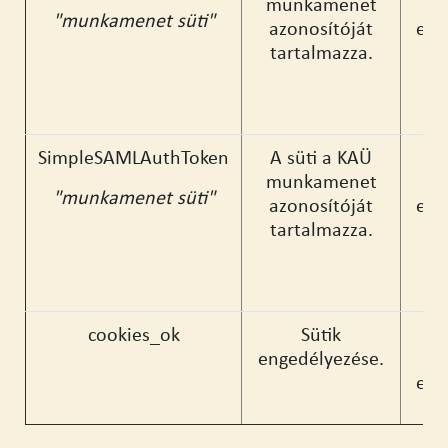
munkamenet
az
"munkamenet süti"
azonosítóját
egy
tartalmazza.
SimpleSAMLAuthToken
A süti a KAÜ
munkamenet
az
"munkamenet süti"
azonosítóját
egy
tartalmazza.
cookies_ok
Sütik
engedélyezése.
az
egy