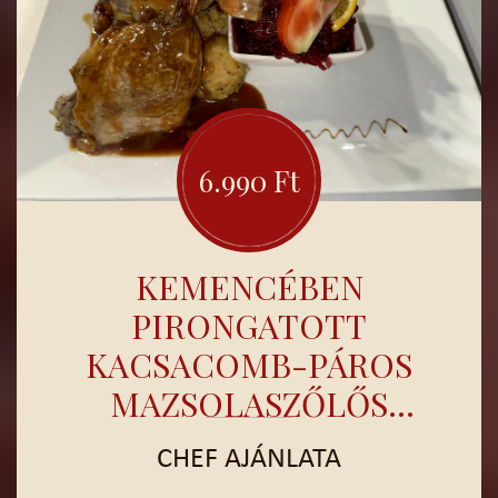
6.990 Ft
KEMENCÉBEN
PIRONGATOTT
KACSACOMB-PÁROS
MAZSOLASZŐLŐS
PECSENYELÉVEL, VAJAS
CHEF AJÁNLATA
MOGYORÓHAGYMÁS