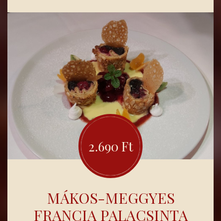
PETREZSELYMES
TÖRTBURGONYÁVAL,
ALMÁS MÉZES
PÁNDIMEGGYES
VÖRÖSBOROS PÁROLT
LILAKÁPOSZTÁVAL
2.690 Ft
MÁKOS-MEGGYES
FRANCIA PALACSINTA