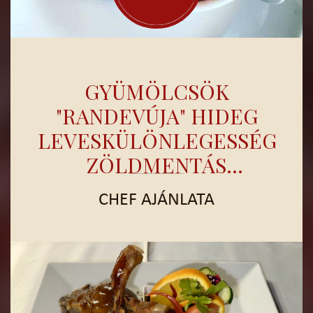
GYÜMÖLCSÖK
"RANDEVÚJA" HIDEG
LEVESKÜLÖNLEGESSÉG,
ZÖLDMENTÁS
CITROMFAGYIVAL
CHEF AJÁNLATA