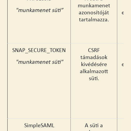
munkamenet
az
"munkamenet süti”
azonosítóját
egy
tartalmazza.
SNAP_SECURE_TOKEN
CSRF
támadások
az
"munkamenet süti"
kivédésére
egy
alkalmazott
süti.
SimpleSAML
A süti a