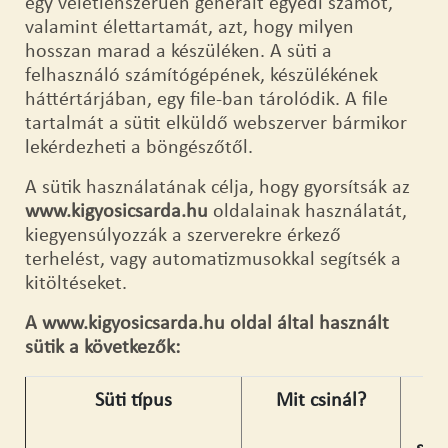
egy véletlenszerűen generált egyedi számot,
valamint élettartamát, azt, hogy milyen
hosszan marad a készüléken. A süti a
felhasználó számítógépének, készülékének
háttértárjában, egy file-ban tárolódik. A file
tartalmát a sütit elküldő webszerver bármikor
lekérdezheti a böngészőtől.
A sütik használatának célja, hogy gyorsítsák az
www.kigyosicsarda.hu
oldalainak használatát,
kiegyensúlyozzák a szerverekre érkező
terhelést, vagy automatizmusokkal segítsék a
kitöltéseket.
A
www.kigyosicsarda.hu oldal által használt
sütik a következők:
Süti típus
Mit csinál?
A
g