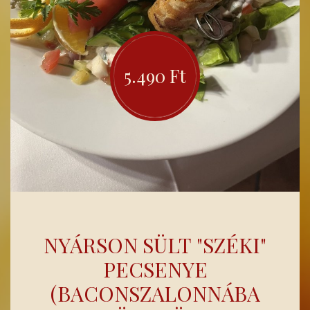
5.490 Ft
NYÁRSON SÜLT "SZÉKI"
PECSENYE
(BACONSZALONNÁBA